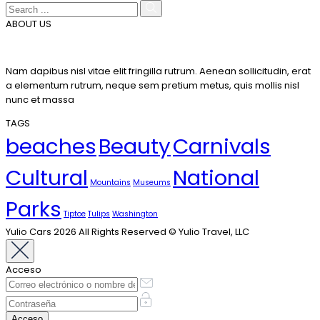
ABOUT US
Nam dapibus nisl vitae elit fringilla rutrum. Aenean sollicitudin, erat
a elementum rutrum, neque sem pretium metus, quis mollis nisl
nunc et massa
TAGS
beaches
Beauty
Carnivals
Cultural
National
Mountains
Museums
Parks
Tiptoe
Tulips
Washington
Yulio Cars 2026 All Rights Reserved © Yulio Travel, LLC
Acceso